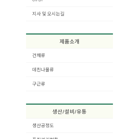
지사 및 오시는길
제품소개
건채류
데친나물류
구근류
생산/설비/유통
생산공정도